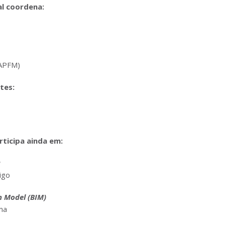
l coordena:
(APFM)
tes:
ticipa ainda em:
a
igo
n Model (BIM)
ma