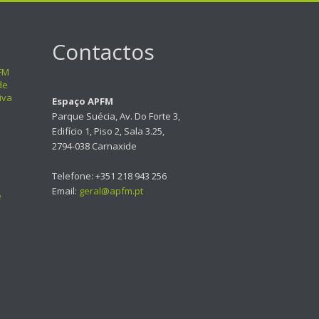
Contactos
FM
de
iva
Espaço APFM
Parque Suécia, Av. Do Forte 3,
Edifício 1, Piso 2, Sala 3.25,
2794-038 Carnaxide
Telefone: +351 218 943 256
Email:
geral@apfm.pt
e