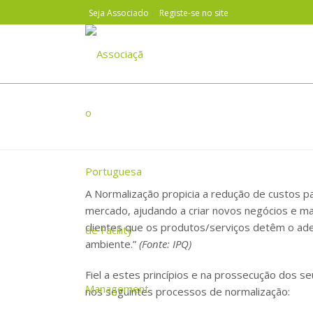
Seja Associado
Registe-se no site
NORMALIZAÇÃO
A Normalização propicia a redução de custos p
mercado, ajudando a criar novos negócios e ma
clientes que os produtos/serviços detêm o ade
ambiente.”
(Fonte: IPQ)
Fiel a estes princípios e na prossecução dos s
nos seguintes processos de normalização: