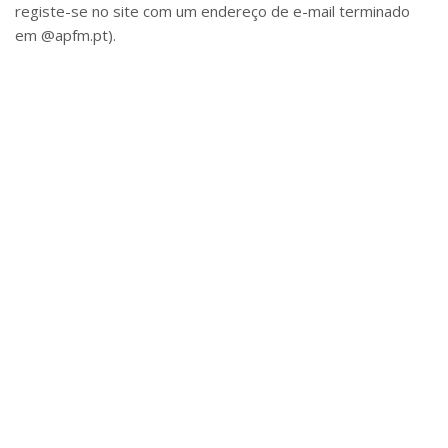
registe-se no site com um endereço de e-mail terminado
em @apfm.pt).
*
*
*
*