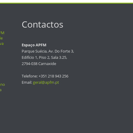
Contactos
PFM
de
va
Espaço APFM
Parque Suécia, Av. Do Forte 3,
Edifício 1, Piso 2, Sala 3.25,
2794-038 Carnaxide
Telefone: +351 218 943 256
Email:
geral@apfm.pt
 no
a