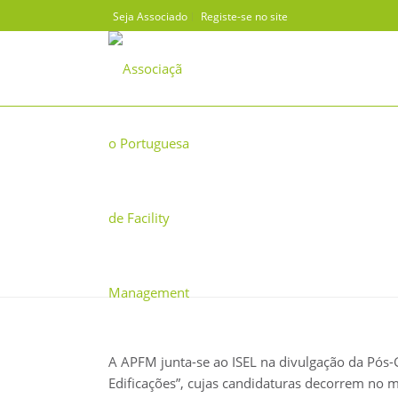
Seja Associado
Registe-se no site
ISEL PREPARA PÓS‐GRADUAÇ
A APFM junta-se ao ISEL na divulgação da Pós
Edificações”, cujas candidaturas decorrem no 