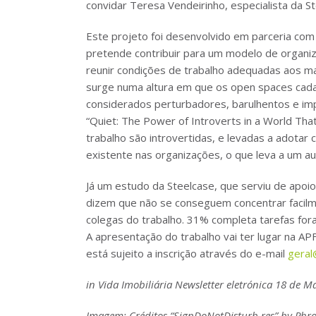
convidar Teresa Vendeirinho, especialista da St
Este projeto foi desenvolvido em parceria com 
pretende contribuir para um modelo de organiza
reunir condições de trabalho adequadas aos ma
surge numa altura em que os open spaces cada
considerados perturbadores, barulhentos e imp
“Quiet: The Power of Introverts in a World Th
trabalho são introvertidas, e levadas a adota
existente nas organizações, o que leva a um au
Já um estudo da Steelcase, que serviu de apoi
dizem que não se conseguem concentrar facilmen
colegas do trabalho. 31% completa tarefas fora 
A apresentação do trabalho vai ter lugar na A
está sujeito a inscrição através do e-mail
geral
in Vida Imobiliária Newsletter eletrónica 18 de 
Imagem: Créditos “SignDoNotDisturb res” by Phro