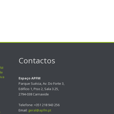
Contactos
FM
de
iva
Espaço APFM
Parque Suécia, Av. Do Forte 3,
Edifício 1, Piso 2, Sala 3.25,
2794-038 Carnaxide
Telefone: +351 218 943 256
Email:
geral@apfm.pt
e