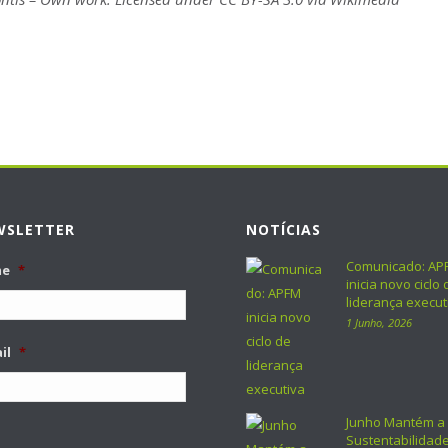
WSLETTER
NOTÍCIAS
Comunicado: AP
me
*
inicia novo ciclo 
liderança execut
1 Junho, 2026
il
*
Junho Mantém a
Sustentabilidad