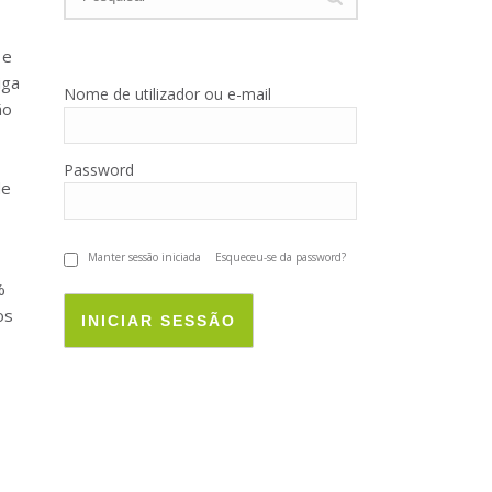
 e
iga
Nome de utilizador ou e-mail
ão
Password
de
Manter sessão iniciada
Esqueceu-se da password?
%
os
INICIAR SESSÃO