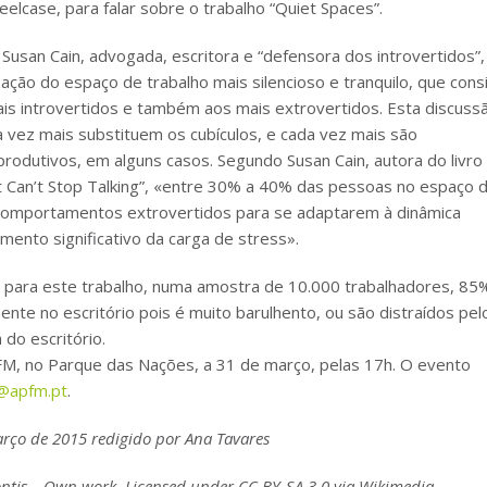
eelcase, para falar sobre o trabalho “Quiet Spaces”.
Susan Cain, advogada, escritora e “defensora dos introvertidos”,
ção do espaço de trabalho mais silencioso e tranquilo, que cons
is introvertidos e também aos mais extrovertidos. Esta discuss
 vez mais substituem os cubículos, e cada vez mais são
rodutivos, em alguns casos. Segundo Susan Cain, autora do livro
at Can’t Stop Talking”, «entre 30% a 40% das pessoas no espaço 
r comportamentos extrovertidos para se adaptarem à dinâmica
mento significativo da carga de stress».
o para este trabalho, numa amostra de 10.000 trabalhadores, 85
te no escritório pois é muito barulhento, ou são distraídos pel
do escritório.
PFM, no Parque das Nações, a 31 de março, pelas 17h. O evento
@apfm.pt
.
Março de 2015 redigido por Ana Tavares
ntis – Own work. Licensed under CC BY-SA 3.0 via Wikimedia