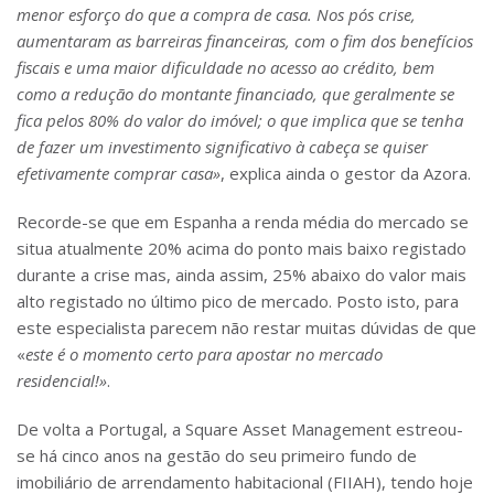
menor esforço do que a compra de casa. Nos pós crise,
aumentaram as barreiras
fi
nanceiras, com o fim dos benefícios
fi
scais e uma maior di
fi
culdade no acesso ao crédito, bem
como a redução do montante
fi
nanciado, que geralmente se
fica pelos 80% do valor do imóvel; o que implica que se tenha
de fazer um investimento signi
fi
cativo à cabeça se quiser
efetivamente comprar casa»
, explica ainda o gestor da Azora.
Recorde-se que em Espanha a renda média do mercado se
situa atualmente 20% acima do ponto mais baixo registado
durante a crise mas, ainda assim, 25% abaixo do valor mais
alto registado no último pico de mercado. Posto isto, para
este especialista parecem não restar muitas dúvidas de que
«
este é o momento certo para apostar no mercado
residencial!»
.
De volta a Portugal, a Square Asset Management estreou-
se há cinco anos na gestão do seu primeiro fundo de
imobiliário de arrendamento habitacional (FIIAH), tendo hoje