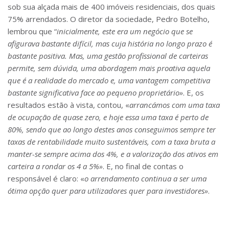
sob sua alçada mais de 400 imóveis residenciais, dos quais
75% arrendados. O diretor da sociedade, Pedro Botelho,
lembrou que “
inicialmente, este era um negócio que se
a
fi
gurava bastante difícil, mas cuja história no longo
prazo é
bastante positiva. Mas, uma gestão pro
fi
ssional de carteiras
permite, sem dúvida, uma abordagem mais proativa aquela
que é a realidade do mercado e, uma vantagem competitiva
bastante signi
fi
cativa face ao pequeno proprietário»
. E, os
resultados estão à vista, contou, «
arrancámos com uma taxa
de ocupação de quase zero, e hoje essa uma taxa é perto de
80%, sendo que ao longo destes anos conseguimos sempre ter
taxas de rentabilidade muito sustentáveis, com a taxa bruta a
manter-se sempre acima dos 4%, e a valorização dos ativos em
carteira a rondar os 4 a 5%»
. E, no final de contas o
responsável é claro: «
o arrendamento continua a ser uma
ótima opção quer para utilizadores quer para investidores»
.