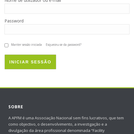
Nome de utilizador ou e-mail
Password
Manter sessão iniciada
Esqueceu-se da password?
INICIAR SESSÃO
SOBRE
A APFM é uma Associação Nacional sem fins lucrativos, que tem
como objectivo, o desenvolvimento, a investigação e a
divulgação da área profissional denominada “Facility