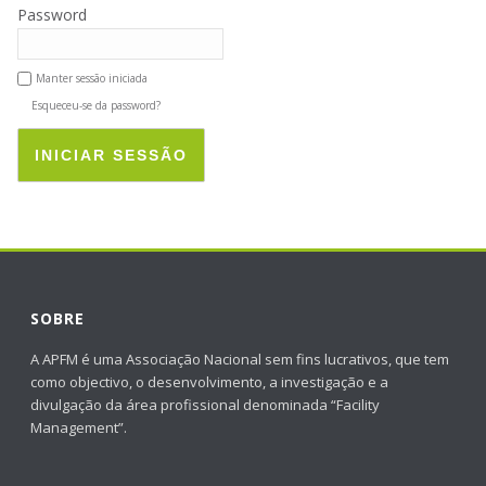
Password
Manter sessão iniciada
Esqueceu-se da password?
INICIAR SESSÃO
SOBRE
A APFM é uma Associação Nacional sem fins lucrativos, que tem
como objectivo, o desenvolvimento, a investigação e a
divulgação da área profissional denominada “Facility
Management”.