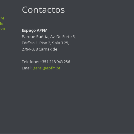
Contactos
FM
de
iva
Espaço APFM
Parque Suécia, Av. Do Forte 3,
Edifício 1, Piso 2, Sala 3.25,
2794-038 Carnaxide
Telefone: +351 218 943 256
Email:
geral@apfm.pt
e