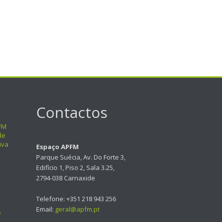
Contactos
FM
de
iva
Espaço APFM
Parque Suécia, Av. Do Forte 3,
Edifício 1, Piso 2, Sala 3.25,
2794-038 Carnaxide
Telefone: +351 218 943 256
Email:
geral@apfm.pt
e