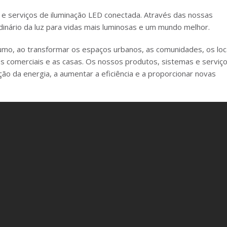
s e serviços de iluminação LED conectada. Através das nossas
inário da luz para vidas mais luminosas e um mundo melhor.
umo, ao transformar os espaços urbanos, as comunidades, os loc
ros comerciais e as casas. Os nossos produtos, sistemas e serviç
ção da energia, a aumentar a eficiência e a proporcionar novas