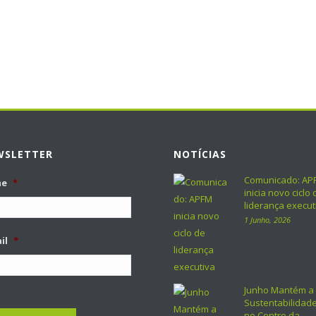
WSLETTER
NOTÍCIAS
Comunicado: AP
me
*
inicia novo ciclo 
liderança execut
1 Junho, 2026
il
*
Junho Mantém a
Sustentabilidad
no Centro da