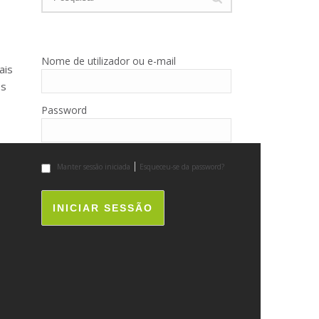
Nome de utilizador ou e-mail
ais
os
Password
Manter sessão iniciada
Esqueceu-se da password?
INICIAR SESSÃO