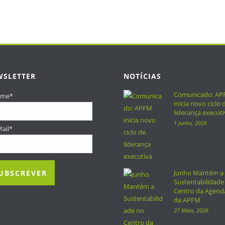
WSLETTER
NOTÍCIAS
Comunicado: A
ome
*
inicia novo ciclo 
liderança executi
1 Junho, 2026
Mail
*
Junho Mantém a
Sustentabilidade
Centro da Agend
da APFM
27 Maio, 2026