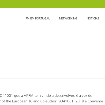
FM EM PORTUGAL
NETWORKING
NOTÍCIAS
SS CASE PARA A ISO40001?
SO41001 que a APFM tem vindo a desenvolver, é a vez de
ir of the European TC and Co-author ISO41001: 2018 e Convenor