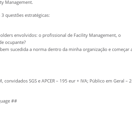
ity Management.
 3 questões estratégicas:
lders envolvidos: o profissional de Facility Management, o
ade ocupante?
em sucedida a norma dentro da minha organização e começar 
M, convidados SGS e APCER – 195 eur + IVA; Público em Geral – 
nguage ##