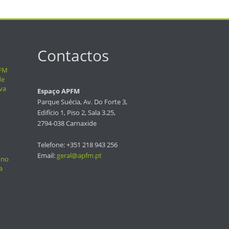
Contactos
PFM
de
va
Espaço APFM
Parque Suécia, Av. Do Forte 3,
Edifício 1, Piso 2, Sala 3.25,
2794-038 Carnaxide
Telefone: +351 218 943 256
Email:
geral@apfm.pt
 no
a