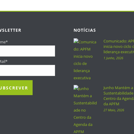
WSLETTER
NOTÍCIAS
Comunicado: A
ome
*
inicia novo ciclo 
liderança executi
1 Junho, 2026
Mail
*
Junho Mantém a
Sustentabilidade
Centro da Agend
da APFM
27 Maio, 2026