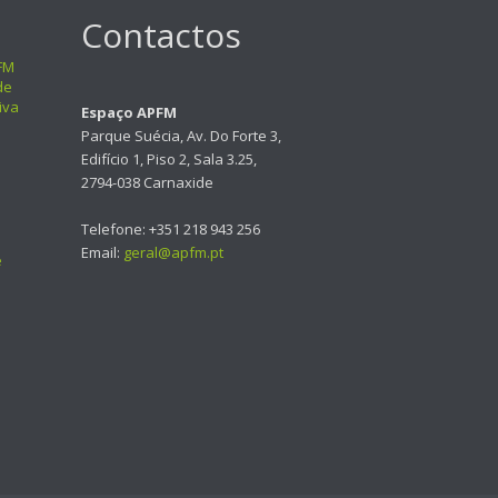
Contactos
FM
de
iva
Espaço APFM
Parque Suécia, Av. Do Forte 3,
Edifício 1, Piso 2, Sala 3.25,
2794-038 Carnaxide
Telefone: +351 218 943 256
Email:
geral@apfm.pt
e