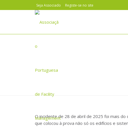
Seja Associado
Registe-se no site
LIÇÕES DE UM APAGÃO – RE
O incidente de 28 de abril de 2025 foi mais do q
que colocou à prova não só os edifícios e sis