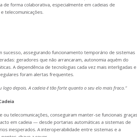
a de forma colaborativa, especialmente em cadeias de
a e telecomunicações.
om sucesso, assegurando funcionamento temporário de sistemas
speradas: geradores que não arrancaram, autonomia aquém do
ticas. A dependência de tecnologias cada vez mais interligadas e
regulares foram alertas frequentes.
logo depois. A cadeia é tão forte quanto o seu elo mais fraco.”
Cadeia
úde ou telecomunicações, conseguiram manter-se funcionais graças
mpacto em cadeia — desde portarias automáticas a sistemas de
rios inesperados. A interoperabilidade entre sistemas e a
 pontos-chave a rever.