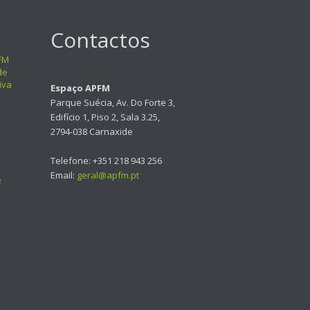
Contactos
FM
de
iva
Espaço APFM
Parque Suécia, Av. Do Forte 3,
Edifício 1, Piso 2, Sala 3.25,
2794-038 Carnaxide
Telefone: +351 218 943 256
Email:
geral@apfm.pt
e