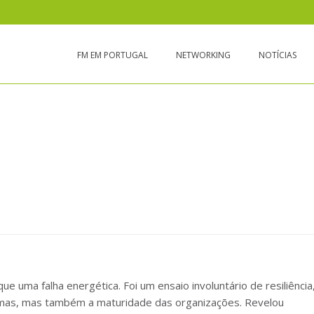
FM EM PORTUGAL
NETWORKING
NOTÍCIAS
SILIÊNCIA, CONTINUIDADE E O QUE AP
ue uma falha energética. Foi um ensaio involuntário de resiliência
temas, mas também a maturidade das organizações. Revelou