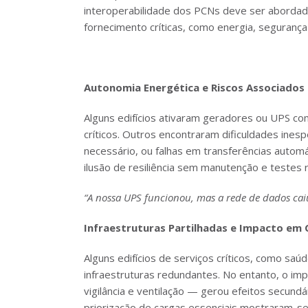
interoperabilidade dos PCNs deve ser abordad
fornecimento críticas, como energia, seguranç
Autonomia Energética e Riscos Associados
Alguns edifícios ativaram geradores ou UPS c
críticos. Outros encontraram dificuldades ine
necessário, ou falhas em transferências automá
ilusão de resiliência sem manutenção e testes 
“A nossa UPS funcionou, mas a rede de dados caiu 
Infraestruturas Partilhadas e Impacto em 
Alguns edifícios de serviços críticos, como sa
infraestruturas redundantes. No entanto, o i
vigilância e ventilação — gerou efeitos secundá
priorização de cargas essenciais mostraram-se