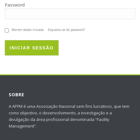
Password
Manter sessão iniciada
Esqueceu-se da password?
INICIAR SESSÃO
SOBRE
A APFM é uma Associação Nacional sem fins lucrativos, que tem
como objectivo, o desenvolvimento, a investigação e a
divulgação da área profissional denominada “Facility
Management”.