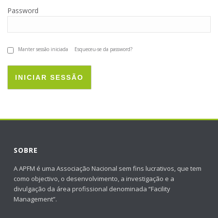
Password
Manter sessão iniciada
Esqueceu-se da password?
INICIAR SESSÃO
SOBRE
A APFM é uma Associação Nacional sem fins lucrativos, que tem
como objectivo, o desenvolvimento, a investigação e a
divulgação da área profissional denominada “Facility
Management”.