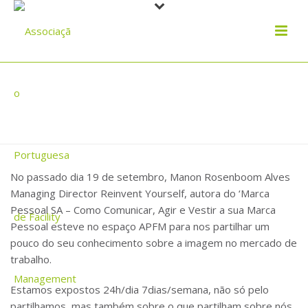
CADA UM DE NÓS É UM MARKETEER,
PESSOAL E PROFISSIONAL
No passado dia 19 de setembro, Manon Rosenboom Alves
Managing Director Reinvent Yourself, autora do ‘Marca
Pessoal SA – Como Comunicar, Agir e Vestir a sua Marca
Pessoal esteve no espaço APFM para nos partilhar um
pouco do seu conhecimento sobre a imagem no mercado de
trabalho.
Estamos expostos 24h/dia 7dias/semana, não só pelo
partilhamos, mas também sobre o que partilham sobre nós.